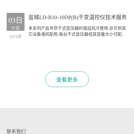
本公司生产的GF系列风机深受全国各干式变压器厂的
欢迎;产品规格齐全(30KVA-20000KVA容量的干式变压
盐城LD-B10-10DP(B)干变温控仪技术服务
器均可配套),主要类型有:
03日
侧吹式风机
07月
本系列产品专供干式变压器的强迫风冷使用,亦可供其
顶吹式风机
它设备通风配用,每台干式变压器视其容量大小可配装
"三防"风机(TH)
2021年
GF风机四至六台.
本公司生产的GF系列风机深受全国各干式变压器厂的
欢迎;产品规格齐全(30KVA-20000KVA容量的干式变压
器均可配套),主要类型有:
侧吹式风机
顶吹式风机
"三防"风机(TH)
查看更多
联系我们