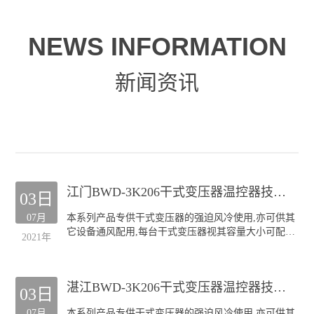
NEWS INFORMATION
新闻资讯
江门BWD-3K206干式变压器温控器技术服务
03日
07月
本系列产品专供干式变压器的强迫风冷使用,亦可供其
它设备通风配用,每台干式变压器视其容量大小可配装
2021年
GF风机四至六台.
本公司生产的GF系列风机深受全国各干式变压器厂的
欢迎;产品规格齐全(30KVA-20000KVA容量的干式变压
湛江BWD-3K206干式变压器温控器技术服务
器均可配套),主要类型有:
03日
侧吹式风机
07月
本系列产品专供干式变压器的强迫风冷使用,亦可供其