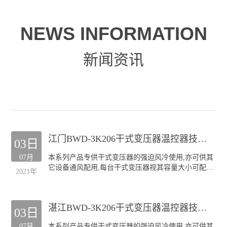
NEWS INFORMATION
新闻资讯
江门BWD-3K206干式变压器温控器技术服务
03日
07月
本系列产品专供干式变压器的强迫风冷使用,亦可供其
它设备通风配用,每台干式变压器视其容量大小可配装
2021年
GF风机四至六台.
本公司生产的GF系列风机深受全国各干式变压器厂的
欢迎;产品规格齐全(30KVA-20000KVA容量的干式变压
湛江BWD-3K206干式变压器温控器技术服务
器均可配套),主要类型有:
03日
侧吹式风机
07月
本系列产品专供干式变压器的强迫风冷使用,亦可供其