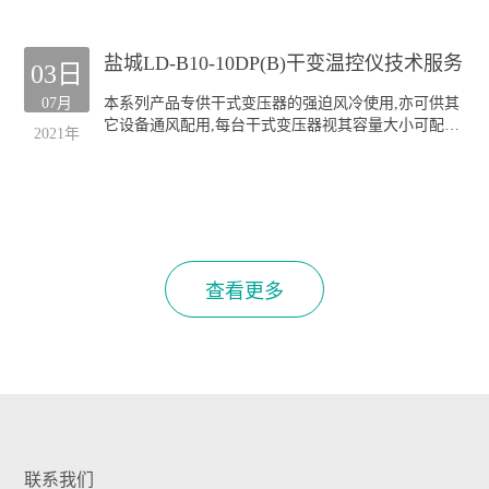
本公司生产的GF系列风机深受全国各干式变压器厂的
欢迎;产品规格齐全(30KVA-20000KVA容量的干式变压
盐城LD-B10-10DP(B)干变温控仪技术服务
器均可配套),主要类型有:
03日
侧吹式风机
07月
本系列产品专供干式变压器的强迫风冷使用,亦可供其
顶吹式风机
它设备通风配用,每台干式变压器视其容量大小可配装
"三防"风机(TH)
2021年
GF风机四至六台.
本公司生产的GF系列风机深受全国各干式变压器厂的
欢迎;产品规格齐全(30KVA-20000KVA容量的干式变压
器均可配套),主要类型有:
侧吹式风机
顶吹式风机
"三防"风机(TH)
查看更多
联系我们