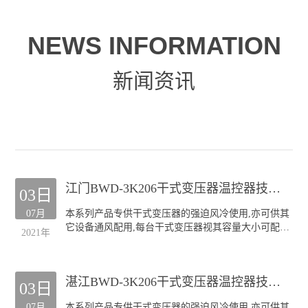
NEWS INFORMATION
新闻资讯
江门BWD-3K206干式变压器温控器技术服务
03日
07月
本系列产品专供干式变压器的强迫风冷使用,亦可供其
它设备通风配用,每台干式变压器视其容量大小可配装
2021年
GF风机四至六台.
本公司生产的GF系列风机深受全国各干式变压器厂的
欢迎;产品规格齐全(30KVA-20000KVA容量的干式变压
湛江BWD-3K206干式变压器温控器技术服务
器均可配套),主要类型有:
03日
侧吹式风机
07月
本系列产品专供干式变压器的强迫风冷使用,亦可供其