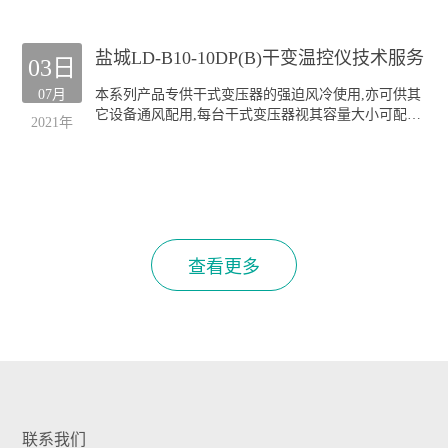
本公司生产的GF系列风机深受全国各干式变压器厂的
欢迎;产品规格齐全(30KVA-20000KVA容量的干式变压
盐城LD-B10-10DP(B)干变温控仪技术服务
器均可配套),主要类型有:
03日
侧吹式风机
07月
本系列产品专供干式变压器的强迫风冷使用,亦可供其
顶吹式风机
它设备通风配用,每台干式变压器视其容量大小可配装
"三防"风机(TH)
2021年
GF风机四至六台.
本公司生产的GF系列风机深受全国各干式变压器厂的
欢迎;产品规格齐全(30KVA-20000KVA容量的干式变压
器均可配套),主要类型有:
侧吹式风机
顶吹式风机
"三防"风机(TH)
查看更多
联系我们