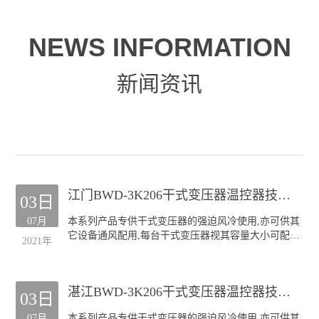
NEWS INFORMATION
新闻资讯
江门BWD-3K206干式变压器温控器技术服务
03日
07月
本系列产品专供干式变压器的强迫风冷使用,亦可供其
它设备通风配用,每台干式变压器视其容量大小可配装
2021年
GF风机四至六台.
本公司生产的GF系列风机深受全国各干式变压器厂的
欢迎;产品规格齐全(30KVA-20000KVA容量的干式变压
湛江BWD-3K206干式变压器温控器技术服务
器均可配套),主要类型有:
03日
侧吹式风机
07月
本系列产品专供干式变压器的强迫风冷使用,亦可供其