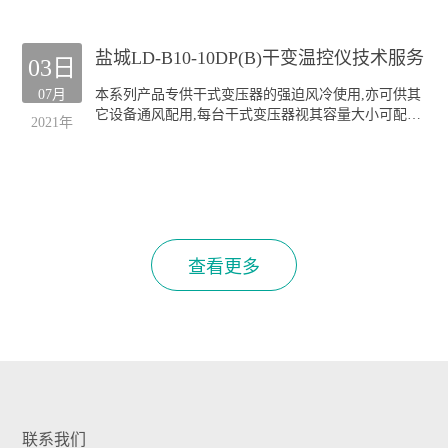
本公司生产的GF系列风机深受全国各干式变压器厂的
欢迎;产品规格齐全(30KVA-20000KVA容量的干式变压
盐城LD-B10-10DP(B)干变温控仪技术服务
器均可配套),主要类型有:
03日
侧吹式风机
07月
本系列产品专供干式变压器的强迫风冷使用,亦可供其
顶吹式风机
它设备通风配用,每台干式变压器视其容量大小可配装
"三防"风机(TH)
2021年
GF风机四至六台.
本公司生产的GF系列风机深受全国各干式变压器厂的
欢迎;产品规格齐全(30KVA-20000KVA容量的干式变压
器均可配套),主要类型有:
侧吹式风机
顶吹式风机
"三防"风机(TH)
查看更多
联系我们