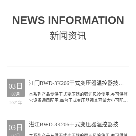
NEWS INFORMATION
新闻资讯
江门BWD-3K206干式变压器温控器技术服务
03日
07月
本系列产品专供干式变压器的强迫风冷使用,亦可供其
它设备通风配用,每台干式变压器视其容量大小可配装
2021年
GF风机四至六台.
本公司生产的GF系列风机深受全国各干式变压器厂的
欢迎;产品规格齐全(30KVA-20000KVA容量的干式变压
湛江BWD-3K206干式变压器温控器技术服务
器均可配套),主要类型有:
03日
侧吹式风机
07月
本系列产品专供干式变压器的强迫风冷使用,亦可供其