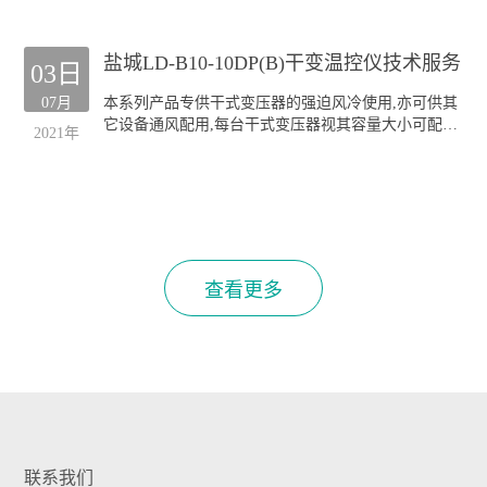
本公司生产的GF系列风机深受全国各干式变压器厂的
欢迎;产品规格齐全(30KVA-20000KVA容量的干式变压
盐城LD-B10-10DP(B)干变温控仪技术服务
器均可配套),主要类型有:
03日
侧吹式风机
07月
本系列产品专供干式变压器的强迫风冷使用,亦可供其
顶吹式风机
它设备通风配用,每台干式变压器视其容量大小可配装
"三防"风机(TH)
2021年
GF风机四至六台.
本公司生产的GF系列风机深受全国各干式变压器厂的
欢迎;产品规格齐全(30KVA-20000KVA容量的干式变压
器均可配套),主要类型有:
侧吹式风机
顶吹式风机
"三防"风机(TH)
查看更多
联系我们