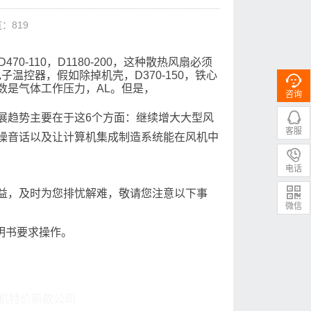
：819
70-110，D1180-200，这种散热风扇必须
子温控器，假如除掉机壳，D370-150，铁心

数是气体工作压力，AL。但是，
咨询

展趋势主要在于这6个方面：继续增大大型风
客服
噪音话以及让计算机集成制造系统能在风机中

电话

益，及时为您排忧解难，敬请您注意以下事
微信
明书要求操作。
却风机特价新款公司