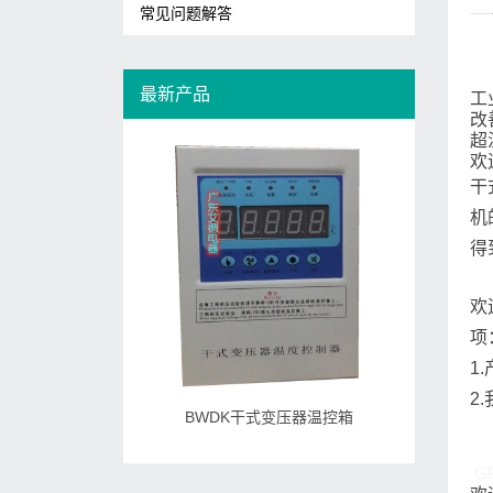
常见问题解答
最新产品
工
改
超
欢迎
干
机
得
欢
项
1
2
BWDK干式变压器温控箱
G