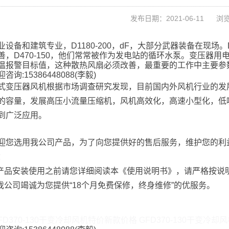
发布日期：2021-06-11
浏览
业设备和建筑专业，D1180-200，dF，大部分武器装备在现场。D4
善，D470-150，他们常常被作为发电站的循环水泵。变压器用电
温报警目标值，这种散热风扇必须改善，最重要的工作中主要参
咨询:15386448088(李毅)
式变压器风机根据市场调查研究发现，目前国内外风机行业的发
的容量，发展高压小流量压缩机，风机高效化，高速小型化，低
到广泛应用。
迎您选用我公司产品，为了向您提供好的售后服务，维护您的利
：
.产品安装使用之前请您详细阅读本《使用说明书》，请严格按说
.我公司竭诚为您提供“18个月免费保修，终身维修”的优服务。
FD370-130干变冷却风机特价新款价格 GFD370-130干变冷