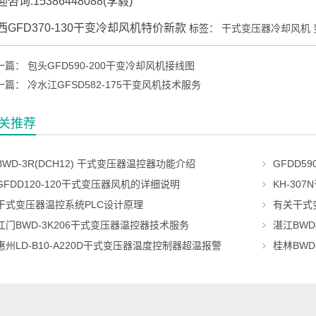
咨询:15386448088(李毅)
西GFD370-130干变冷却风机特价新款
标签：
干式变压器冷却风机 
一篇：
包头GFD590-200干变冷却风机接线图
一篇：
冷水江GFSD582-175干变风机技术服务
关推荐
BWD-3R(DCH12) 干式变压器温控器功能介绍
GFDD5
GFDD120-120干式变压器风机的详细说明
KH-30
干式变压器温控系统PLC设计原理
有关干式
江门BWD-3K206干式变压器温控器技术服务
湛江BWD
惠州LD-B10-A220D干式变压器温度控制器超温报警
桂林BWD